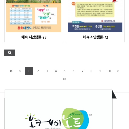
체육 시안샘플-73
체육 시안샘플-72
1
2
3
4
5
6
7
8
9
10