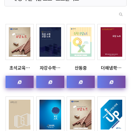
초석교육…
자강수학…
산동중
더해냄학…