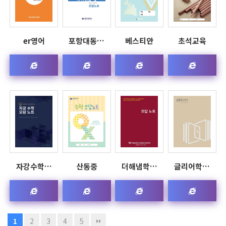
er영어
포항대동…
베스티안
초석교육
자강수학…
산동중
더해냄학…
글리어학…
2
3
4
5
1