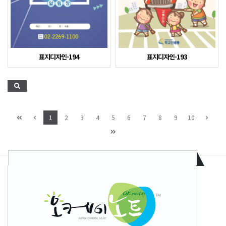
표지디자인-194
표지디자인-193
1
2
3
4
5
6
7
8
9
10