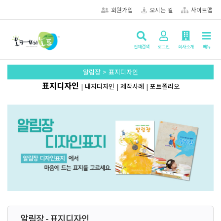
회원가입
오시는 길
사이트맵
전체검색
로그인
회사소개
메뉴
알림장 > 표지디자인
표지디자인
|
내지디자인
|
제작사례
|
포트폴리오
알림장 - 표지디자인