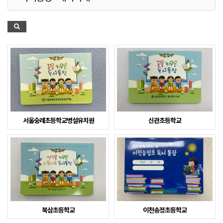
서울숭례초등학교병설유치원
신관초등학교
북삼초등학교
이천송정초등학교