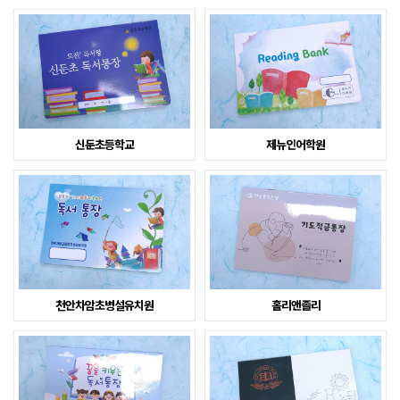
신둔초등학교
제뉴인어학원
천안차암초병설유치원
홀리앤졸리