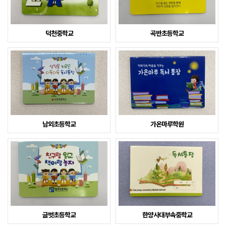
덕천중학교
곡반초등학교
남외초등학교
가온마루학원
글벗초등학교
한양사대부속중학교