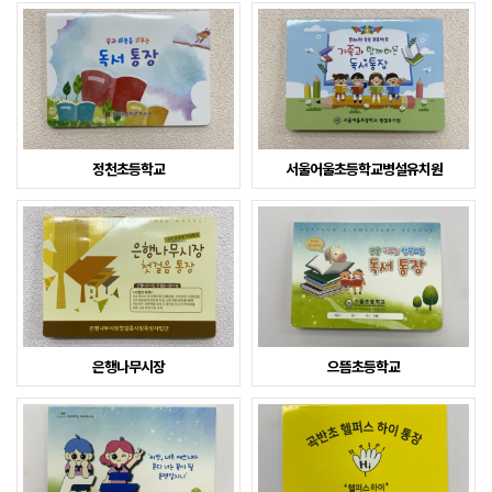
정천초등학교
서울어울초등학교병설유치원
은행나무시장
으뜸초등학교