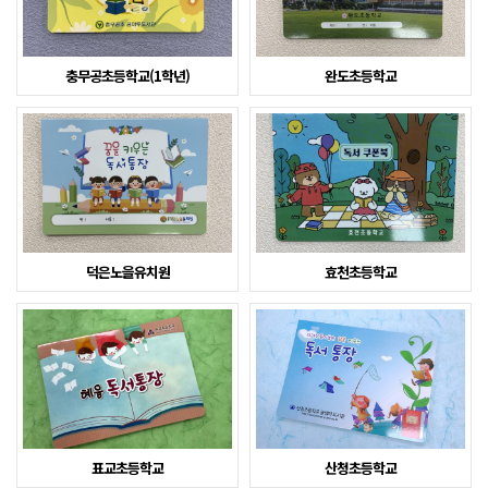
충무공초등학교(1학년)
완도초등학교
덕은노을유치원
효천초등학교
표교초등학교
산청초등학교