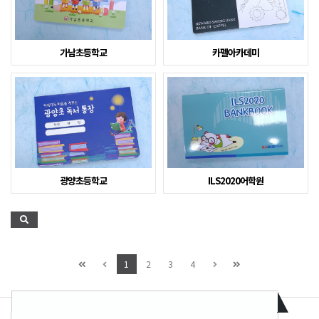
가남초등학교
카펠아카데미
광양초등학교
ILS2020어학원
1
2
3
4