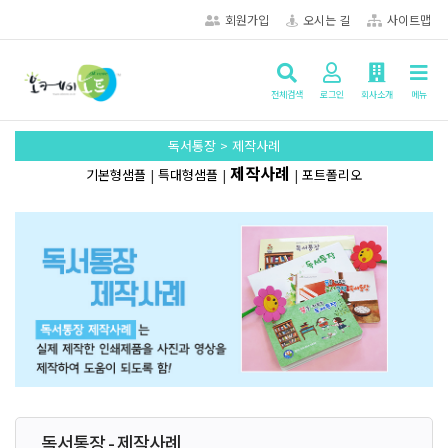
회원가입
오시는 길
사이트맵
전체검색
로그인
회사소개
메뉴
독서통장 > 제작사례
제작사례
기본형샘플
|
특대형샘플
|
|
포트폴리오
독서통장 - 제작사례