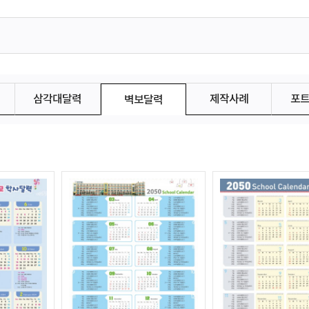
삼각대달력
제작사례
포
벽보달력