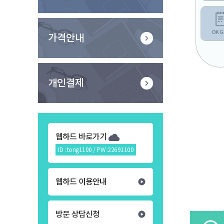
OK G
가격안내
개인결제
웹하드 바로가기
ID : tong1100 / PW :22691100
웹하드 이용안내
방문 상담신청