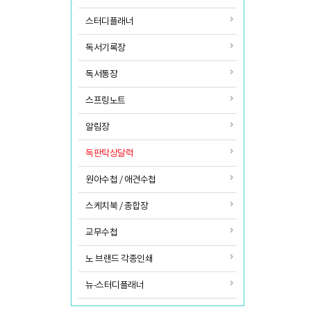
스터디플래너
독서기록장
독서통장
스프링노트
알림장
독판탁상달력
원아수첩 / 애견수첩
스케치북 / 종합장
교무수첩
노 브랜드 각종인쇄
뉴-스터디플래너