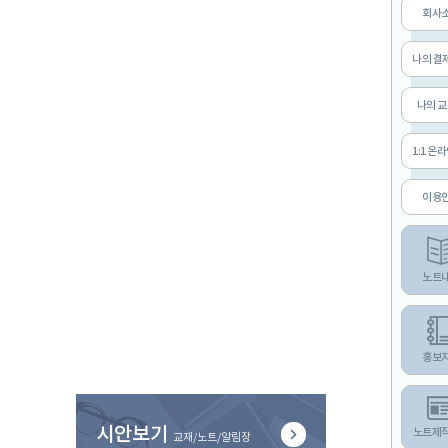
회사
나의 결
나의 
1:1 온
이용
노트
홍보
시안보기
노트제
교재/노트/알림장