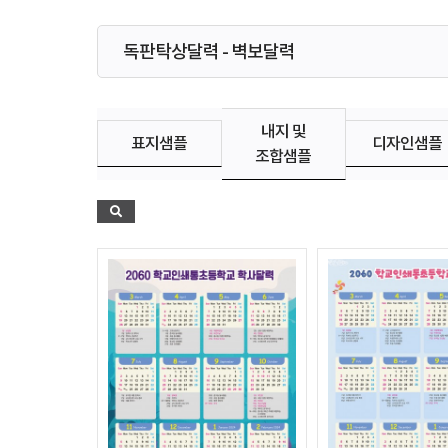
독판탁상달력 - 벽보달력
내지 및
표지샘플
디자인샘플
조합샘플