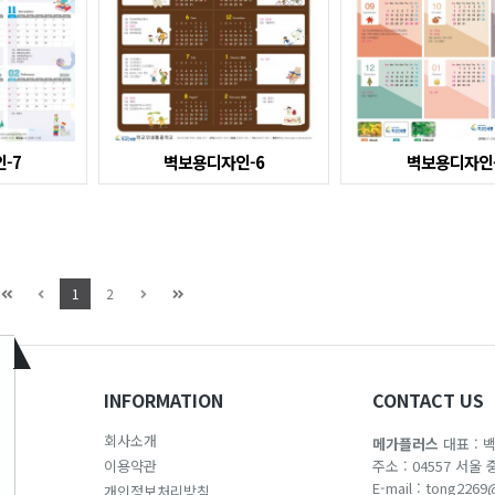
-7
벽보용디자인-6
벽보용디자인-
1
2
INFORMATION
CONTACT US
회사소개
메가플러스
대표 : 
이용약관
주소 : 04557 서울
E-mail :
tong2269
개인정보처리방침