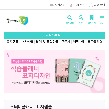
회원가입
오시는 길
사이트맵
전체검색
로그인
회사소개
메뉴
스터디플래너
표지샘플
|
내지샘플
|
달력 및 조합샘플
|
주문서
|
제작사례
|
포트폴리오
스터디플래너 - 표지샘플