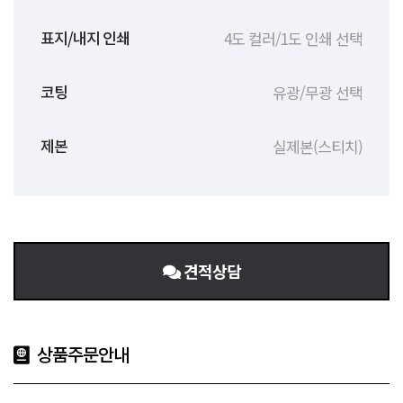
4도 컬러/1도 인쇄 선택
표지/내지 인쇄
유광/무광 선택
코팅
실제본(스티치)
제본
견적상담
상품주문안내