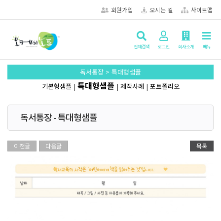
회원가입
오시는 길
사이트맵
전체검색
로그인
회사소개
메뉴
독서통장 > 특대형샘플
특대형샘플
기본형샘플
|
|
제작사례
|
포트폴리오
독서통장 - 특대형샘플
이전글
다음글
목록