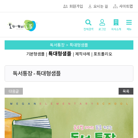
회원가입
오시는 길
사이트맵
전체검색
로그인
회사소개
메뉴
독서통장 > 특대형샘플
특대형샘플
기본형샘플
|
|
제작사례
|
포트폴리오
독서통장 - 특대형샘플
다음글
목록