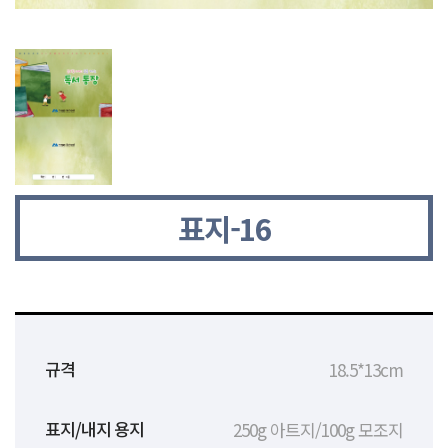
표지-16
18.5*13cm
규격
250g 아트지/100g 모조지
표지/내지 용지