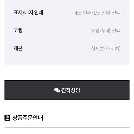
4도 컬러/1도 인쇄 선택
표지/내지 인쇄
유광/무광 선택
코팅
실제본(스티치)
제본
견적상담
상품주문안내